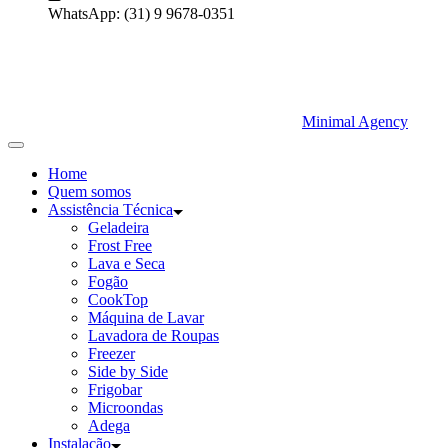
WhatsApp:
(31) 9 9678-0351
Minimal Agency
Home
Quem somos
Assistência Técnica
Geladeira
Frost Free
Lava e Seca
Fogão
CookTop
Máquina de Lavar
Lavadora de Roupas
Freezer
Side by Side
Frigobar
Microondas
Adega
Instalação