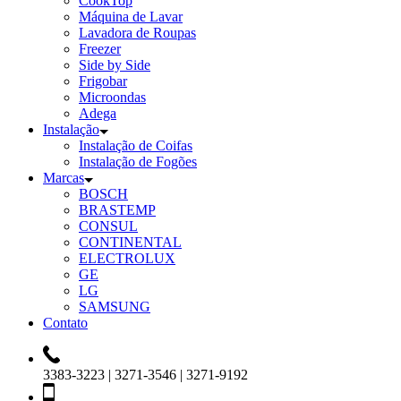
CookTop
Máquina de Lavar
Lavadora de Roupas
Freezer
Side by Side
Frigobar
Microondas
Adega
Instalação
Instalação de Coifas
Instalação de Fogões
Marcas
BOSCH
BRASTEMP
CONSUL
CONTINENTAL
ELECTROLUX
GE
LG
SAMSUNG
Contato
3383-3223 | 3271-3546 | 3271-9192