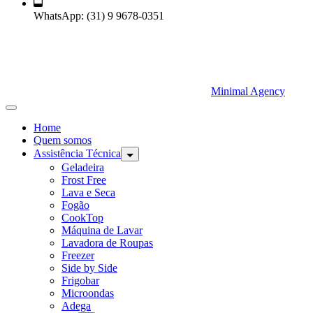
WhatsApp:
(31) 9 9678-0351
Minimal Agency
Home
Quem somos
Assistência Técnica
Geladeira
Frost Free
Lava e Seca
Fogão
CookTop
Máquina de Lavar
Lavadora de Roupas
Freezer
Side by Side
Frigobar
Microondas
Adega