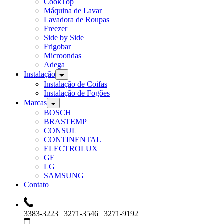
CookTop
Máquina de Lavar
Lavadora de Roupas
Freezer
Side by Side
Frigobar
Microondas
Adega
Instalação
Instalação de Coifas
Instalação de Fogões
Marcas
BOSCH
BRASTEMP
CONSUL
CONTINENTAL
ELECTROLUX
GE
LG
SAMSUNG
Contato
3383-3223 | 3271-3546 | 3271-9192