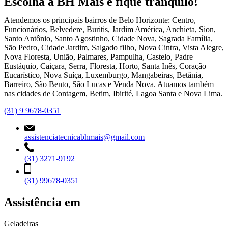
Escolha a BH Mais e fique tranquilo!
Atendemos os principais bairros de Belo Horizonte: Centro,
Funcionários, Belvedere, Buritis, Jardim América, Anchieta, Sion,
Santo Antônio, Santo Agostinho, Cidade Nova, Sagrada Família,
São Pedro, Cidade Jardim, Salgado filho, Nova Cintra, Vista Alegre,
Nova Floresta, União, Palmares, Pampulha, Castelo, Padre
Eustáquio, Caiçara, Serra, Floresta, Horto, Santa Inês, Coração
Eucarístico, Nova Suíça, Luxemburgo, Mangabeiras, Betânia,
Barreiro, São Bento, São Lucas e Venda Nova. Atuamos também
nas cidades de Contagem, Betim, Ibirité, Lagoa Santa e Nova Lima.
(31) 9 9678-0351
assistenciatecnicabhmais@gmail.com
(31) 3271-9192
(31) 99678-0351
Assistência em
Geladeiras