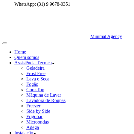
WhatsApp:
(31) 9 9678-0351
Minimal Agency
Home
Quem somos
Assistência Técnica
Geladeira
Frost Free
Lava e Seca
Fogão
CookTop
Máquina de Lavar
Lavadora de Roupas
Freezer
Side by Side
Frigobar
Microondas
Adega
Instalação