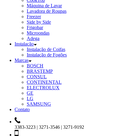
CookTop
Máquina de Lavar
Lavadora de Roupas
Freezer
Side by Side
Frigobar
Microondas
Adega
Instalação
Instalação de Coifas
Instalação de Fogões
Marcas
BOSCH
BRASTEMP
CONSUL
CONTINENTAL
ELECTROLUX
GE
LG
SAMSUNG
Contato
3383-3223 | 3271-3546 | 3271-9192