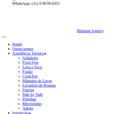
WhatsApp:
(31) 9 9678-0351
Minimal Agency
Home
Quem somos
Assistência Técnica
Geladeira
Frost Free
Lava e Seca
Fogão
CookTop
Máquina de Lavar
Lavadora de Roupas
Freezer
Side by Side
Frigobar
Microondas
Adega
Instalação