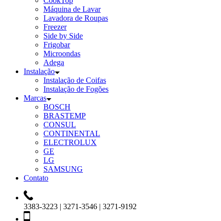
CookTop
Máquina de Lavar
Lavadora de Roupas
Freezer
Side by Side
Frigobar
Microondas
Adega
Instalação
Instalação de Coifas
Instalação de Fogões
Marcas
BOSCH
BRASTEMP
CONSUL
CONTINENTAL
ELECTROLUX
GE
LG
SAMSUNG
Contato
3383-3223 | 3271-3546 | 3271-9192